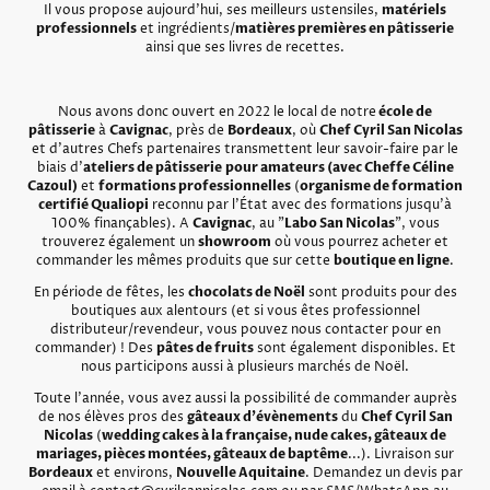
Il vous propose aujourd'hui, ses meilleurs ustensiles,
matériels
professionnels
et ingrédients/
matières premières en pâtisserie
ainsi que ses livres de recettes.
Nous avons donc ouvert en 2022 le local de notre
école de
pâtisserie
à
Cavignac
, près de
Bordeaux
, où
Chef Cyril San Nicolas
et d'autres Chefs partenaires transmettent leur savoir-faire par le
biais d'
ateliers de pâtisserie
pour amateurs (avec Cheffe Céline
Cazoul)
et
formations professionnelles
(
organisme de formation
certifié Qualiopi
reconnu par l'État avec des formations jusqu'à
100% finançables). A
Cavignac
, au "
Labo San Nicolas
", vous
trouverez également un
showroom
où vous pourrez acheter et
commander les mêmes produits que sur cette
boutique en ligne
.
En période de fêtes, les
chocolats de Noël
sont produits pour des
boutiques aux alentours (et si vous êtes professionnel
distributeur/revendeur, vous pouvez nous contacter pour en
commander) ! Des
pâtes de fruits
sont également disponibles. Et
nous participons aussi à plusieurs marchés de Noël.
Toute l'année, vous avez aussi la possibilité de commander auprès
de nos élèves pros des
gâteaux d'évènements
du
Chef Cyril San
Nicolas
(
wedding cakes à la française, nude cakes, gâteaux de
mariages, pièces montées, gâteaux de baptême
...). Livraison sur
Bordeaux
et environs,
Nouvelle Aquitaine
. Demandez un devis par