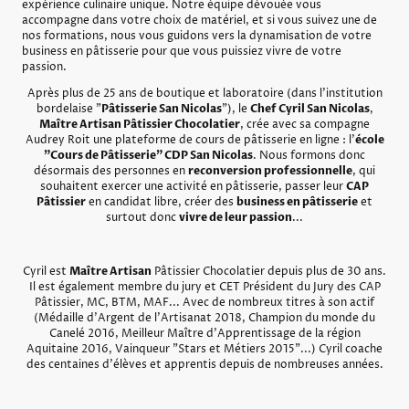
expérience culinaire unique. Notre équipe dévouée vous
accompagne dans votre choix de matériel, et si vous suivez une de
nos formations, nous vous guidons vers la dynamisation de votre
business en pâtisserie pour que vous puissiez vivre de votre
passion.
Après plus de 25 ans de boutique et laboratoire (dans l'institution
bordelaise "
Pâtisserie San Nicolas
"), le
Chef Cyril San Nicolas
,
Maître Artisan Pâtissier Chocolatier
, crée avec sa compagne
Audrey Roit une plateforme de cours de pâtisserie en ligne : l'
école
"Cours de Pâtisserie" CDP San Nicolas
. Nous formons donc
désormais des personnes en
reconversion professionnelle
, qui
souhaitent exercer une activité en pâtisserie, passer leur
CAP
Pâtissier
en candidat libre, créer des
business en pâtisserie
et
surtout donc
vivre de leur passion
...
Cyril est
Maître Artisan
Pâtissier Chocolatier depuis plus de 30 ans.
Il est également membre du jury et CET Président du Jury des CAP
Pâtissier, MC, BTM, MAF... Avec de nombreux titres à son actif
(Médaille d'Argent de l'Artisanat 2018, Champion du monde du
Canelé 2016, Meilleur Maître d'Apprentissage de la région
Aquitaine 2016, Vainqueur "Stars et Métiers 2015"...) Cyril coache
des centaines d'élèves et apprentis depuis de nombreuses années.